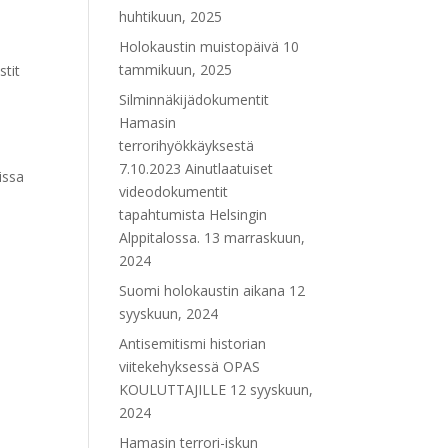
huhtikuun, 2025
Holokaustin muistopäivä
10
tammikuun, 2025
stit
Silminnäkijädokumentit
Hamasin
terrorihyökkäyksestä
7.10.2023 Ainutlaatuiset
issa
videodokumentit
tapahtumista Helsingin
Alppitalossa.
13 marraskuun,
2024
Suomi holokaustin aikana
12
syyskuun, 2024
Antisemitismi historian
viitekehyksessä OPAS
KOULUTTAJILLE
12 syyskuun,
2024
Hamasin terrori-iskun