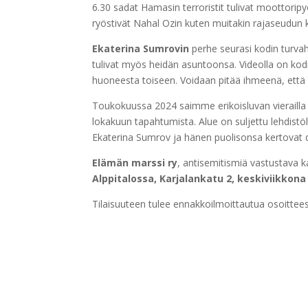
6.30 sadat Hamasin terroristit tulivat moottoripyö
ryöstivät Nahal Ozin kuten muitakin rajaseudun k
Ekaterina Sumrovin
perhe seurasi kodin turvah
tulivat myös heidän asuntoonsa. Videolla on kodi
huoneesta toiseen. Voidaan pitää ihmeenä, että 
Toukokuussa 2024 saimme erikoisluvan vierailla k
lokakuun tapahtumista. Alue on suljettu lehdistö
Ekaterina Sumrov ja hänen puolisonsa kertovat 
Elämän marssi ry
, antisemitismiä vastustava k
Alppitalossa, Karjalankatu 2, keskiviikkona 
Tilaisuuteen tulee ennakkoilmoittautua osoitte