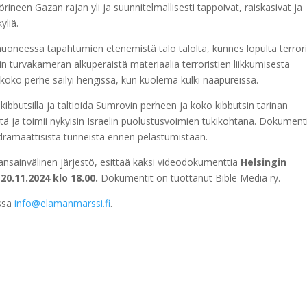
rineen Gazan rajan yli ja suunnitelmallisesti tappoivat, raiskasivat ja
yliä.
uoneessa tapahtumien etenemistä talo talolta, kunnes lopulta terrori
n turvakameran alkuperäistä materiaalia terroristien liikkumisesta
koko perhe säilyi hengissä, kun kuolema kulki naapureissa.
ibbutsilla ja taltioida Sumrovin perheen ja koko kibbutsin tarinan
ltä ja toimii nykyisin Israelin puolustusvoimien tukikohtana. Dokument
dramaattisista tunneista ennen pelastumistaan.
ansainvälinen järjestö, esittää kaksi videodokumenttia
Helsingin
20.11.2024 klo 18.00.
Dokumentit on tuottanut Bible Media ry.
essa
info@elamanmarssi.fi
.