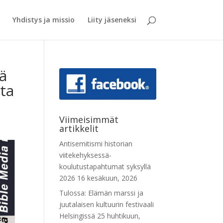
Yhdistys ja missio
Liity jäseneksi
ä
ta
Viimeisimmät
artikkelit
Antisemitismi historian
viitekehyksessä-
koulutustapahtumat syksyllä
2026
16 kesäkuun, 2026
Tulossa: Elämän marssi ja
juutalaisen kultuurin festivaali
Helsingissä
25 huhtikuun,