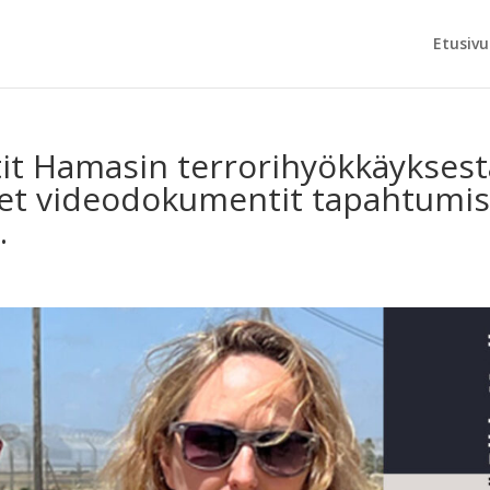
Etusivu
it Hamasin terrorihyökkäyksest
set videodokumentit tapahtumis
.