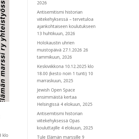
2026
Antisemitismi historian
viitekehyksessä – tervetuloa
ajankohtaiseen koulutukseen
13 huhtikuun, 2026
Holokaustin uhrien
muistopäivä 27.1.2026
26
tammikuun, 2026
Keskiviikkona 10.12.2025 klo
18.00 (kesto noin 1 tunti)
10
marraskuun, 2025
Jewish Open Space
ensimmäistä kertaa
Helsingissä
4 elokuun, 2025
Antisemitismi historian
t
viitekehyksessä Opas
kouluttajille
4 elokuun, 2025
3 klo
Tule Elämän marssille
9