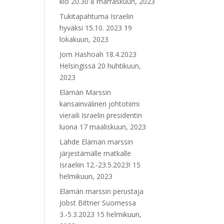
klo 20.30
8 marraskuun, 2023
Tukitapahtuma Israelin
hyväksi 15.10. 2023
19
lokakuun, 2023
Jom Hashoah 18.4.2023
Helsingissä
20 huhtikuun,
2023
Elämän Marssin
kansainvälinen johtotiimi
vieraili Israelin presidentin
luona
17 maaliskuun, 2023
Lähde Elämän marssin
järjestämälle matkalle
Israeliin 12.-23.5.2023!
15
helmikuun, 2023
Elämän marssin perustaja
Jobst Bittner Suomessa
3.-5.3.2023
15 helmikuun,