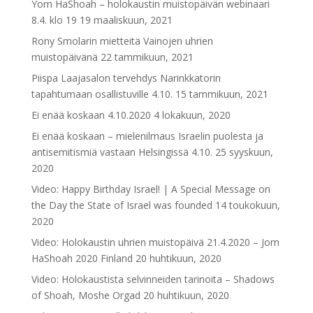
Yom HaShoah – holokaustin muistopäivän webinaari
8.4. klo 19
19 maaliskuun, 2021
Rony Smolarin mietteitä Vainojen uhrien
muistopäivänä
22 tammikuun, 2021
Piispa Laajasalon tervehdys Narinkkatorin
tapahtumaan osallistuville 4.10.
15 tammikuun, 2021
Ei enää koskaan 4.10.2020
4 lokakuun, 2020
Ei enää koskaan – mielenilmaus Israelin puolesta ja
antisemitismiä vastaan Helsingissä 4.10.
25 syyskuun,
2020
Video: Happy Birthday Israel! | A Special Message on
the Day the State of Israel was founded
14 toukokuun,
2020
Video: Holokaustin uhrien muistopäivä 21.4.2020 – Jom
HaShoah 2020 Finland
20 huhtikuun, 2020
Video: Holokaustista selvinneiden tarinoita – Shadows
of Shoah, Moshe Orgad
20 huhtikuun, 2020