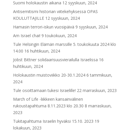
Suomi holokaustin aikana
12 syyskuun, 2024
Antisemitismi historian viitekehyksessä OPAS
KOULUTTAJILLE
12 syyskuun, 2024
Hamasin terrori-iskun vuosipäivä
9 syyskuun, 2024
Am Israel chai!
9 toukokuun, 2024
Tule Helsingin Elämän marssille 5. toukokuuta 2024 klo
14.00
16 huhtikuun, 2024
Jobst Bittner solidaarisuusvierailulla Israelissa
16
huhtikuun, 2024
Holokaustin muistoviikko 20-30.1.2024
6 tammikuun,
2024
Tule osoittamaan tukesi Israelille!
22 marraskuun, 2023
March of Life -liikkeen kansainvälinen
rukoustapahtuma 8.11.2023 klo 20.30
8 marraskuun,
2023
Tukitapahtuma Israelin hyväksi 15.10. 2023
19
lokakuun, 2023