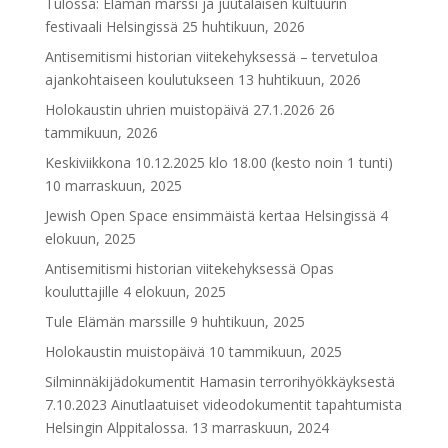
Tulossa: Elämän marssi ja juutalaisen kultuurin
festivaali Helsingissä
25 huhtikuun, 2026
Antisemitismi historian viitekehyksessä – tervetuloa
ajankohtaiseen koulutukseen
13 huhtikuun, 2026
Holokaustin uhrien muistopäivä 27.1.2026
26
tammikuun, 2026
Keskiviikkona 10.12.2025 klo 18.00 (kesto noin 1 tunti)
10 marraskuun, 2025
Jewish Open Space ensimmäistä kertaa Helsingissä
4
elokuun, 2025
Antisemitismi historian viitekehyksessä Opas
kouluttajille
4 elokuun, 2025
Tule Elämän marssille
9 huhtikuun, 2025
Holokaustin muistopäivä
10 tammikuun, 2025
Silminnäkijädokumentit Hamasin terrorihyökkäyksestä
7.10.2023 Ainutlaatuiset videodokumentit tapahtumista
Helsingin Alppitalossa.
13 marraskuun, 2024